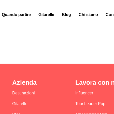
Quando partire
Gitarelle
Blog
Chi siamo
Cont
Azienda
Lavora con n
Destinazioni
Influencer
Gitarelle
Tour Leader Pop