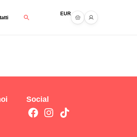
EUR
Search
atti
for:
Search Button
oi
Social