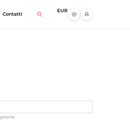
EUR
Search
Contatti
for:
Search Button
gnome