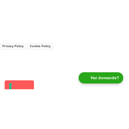
Viaggi Pop è un marchio di Vivi Pop Srl
REA TO
1301083 P. IVA 12584600014 Cap. Soc. 10.000
Fondo di garanzia Vacanze Garantite
Privacy Policy
Cookie Policy
Hai domande?