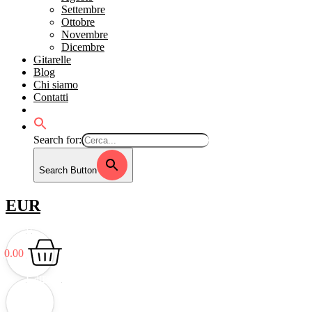
Settembre
Ottobre
Novembre
Dicembre
Gitarelle
Blog
Chi siamo
Contatti
Search for:
Search Button
EUR
0
€
0.00
Carrello