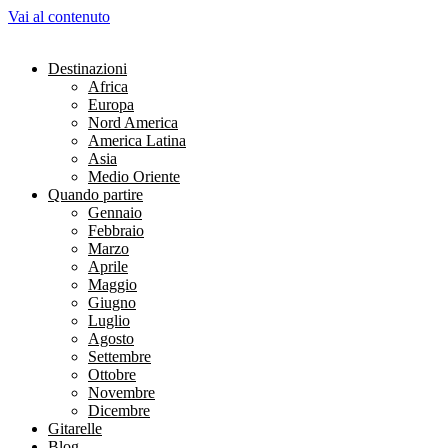
Vai al contenuto
Destinazioni
Africa
Europa
Nord America
America Latina
Asia
Medio Oriente
Quando partire
Gennaio
Febbraio
Marzo
Aprile
Maggio
Giugno
Luglio
Agosto
Settembre
Ottobre
Novembre
Dicembre
Gitarelle
Blog