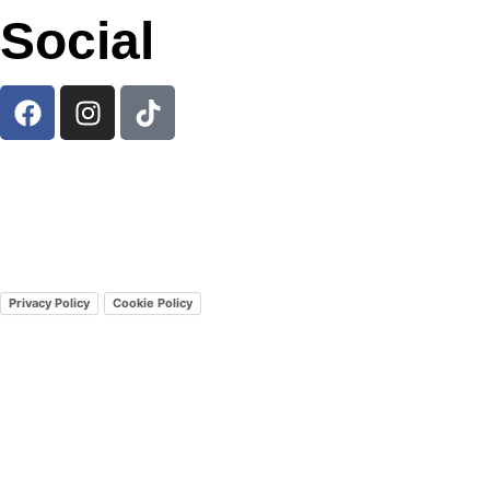
Social
Viaggi Pop è un marchio di Vivi Pop Srl
REA TO 1301083 P.
IVA 12584600014 Cap. Soc. 10.000
Fondo di garanzia Vacanze Garantite
Privacy Policy
Cookie Policy