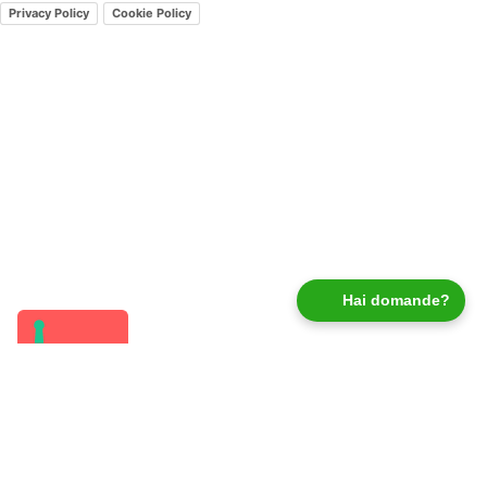
Privacy Policy
Cookie Policy
Hai domande?
Email:
Accetto di ricevere offerte esclusive, promozioni e
aggiornamenti sui nostri prodotti e servizi. Puoi
annullare l’iscrizione in qualsiasi momento.