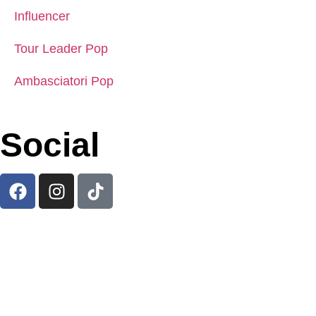
Influencer
Tour Leader Pop
Ambasciatori Pop
Social
Viaggi Pop è un marchio di Vivi Pop Srl
REA TO
1301083 P. IVA 12584600014 Cap. Soc. 10.000
Fondo di garanzia Vacanze Garantite