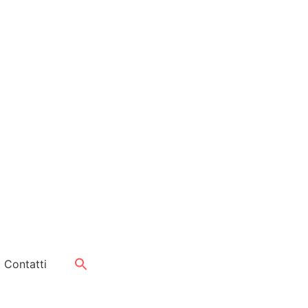
Search
Contatti
for:
Search Button